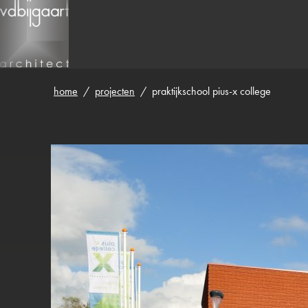
home
over vdb
visie
beroepsorganisa
home
/
projecten
/
praktijkschool pius-x college