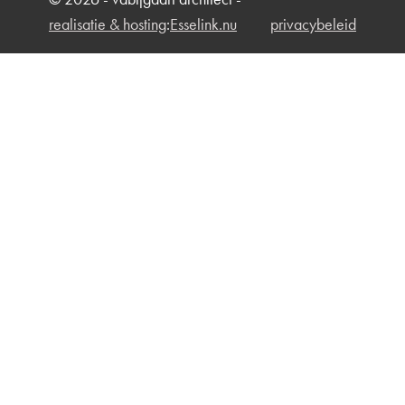
realisatie & hosting
:
Esselink.nu
privacybeleid