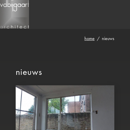
home
over vdb
visie
beroepsorganisa
home
/
nieuws
nieuws