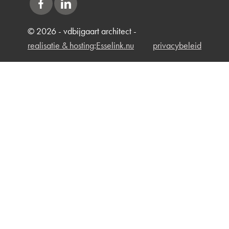
© 2026 - vdbijgaart architect -
realisatie & hosting
:
Esselink.nu
privacybeleid