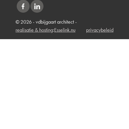
© 2026 - vdbijgaart architect -
realisatie & hosting
:
Esselink.nu
privacybeleid