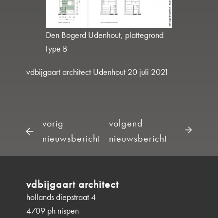
Den Bogerd Udenhout, plattegrond
type B
vdbijgaart architect Udenhout 20 juli 2021
bericht
navigatie
vorig
volgend
nieuwsbericht
nieuwsbericht
vdbijgaart architect
hollands diepstraat 4
4709 ph nispen