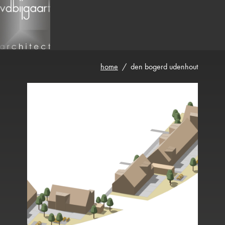
home
over vdb
visie
beroepsorganisa
home
/
den bogerd udenhout