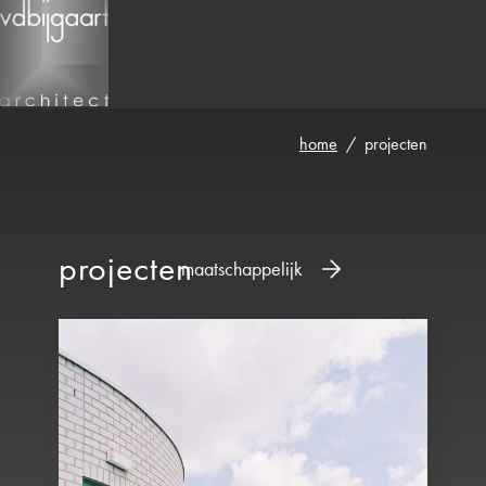
home
over vdb
visie
beroepsorganisa
home
/
projecten
projecten
maatschappelijk