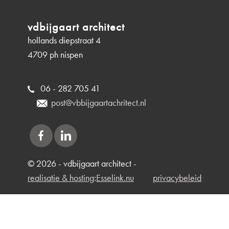
praktijkschool pius-x
katholieke
vdbijgaart architect
college
scholengemeenschap,
hollands diepstraat 4
Bladel
leshuis vmbo
4709 ph nispen
bekijken
Etten-Leur
basisschool de wingerd
Roosendaal
06 - 282 705 41
bekijken
post@vbbijgaartachritect.nl
© 2026 - vdbijgaart architect -
realisatie & hosting
:
Esselink.nu
privacybeleid
bekijken